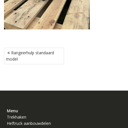
Bericht
Rangeerhulp standaard
navigatie
model
Menu
Trekhaken
Heftruck aanbouwdelen