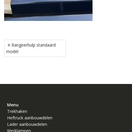
Bericht
Rangeerhulp standaard
navigatie
model
Menu
Trekhaken
Heftruck aanbouwdelen
Lader aanbouwdelen
Werklampen