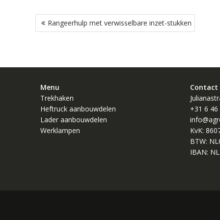
Bericht
Rangeerhulp met verwisselbare inzet-stukken
navigatie
Menu
Contact
Trekhaken
Julianast
Heftruck aanbouwdelen
+31 6 46
Lader aanbouwdelen
info@agr
Werklampen
KvK: 860
BTW: NL
IBAN: NL