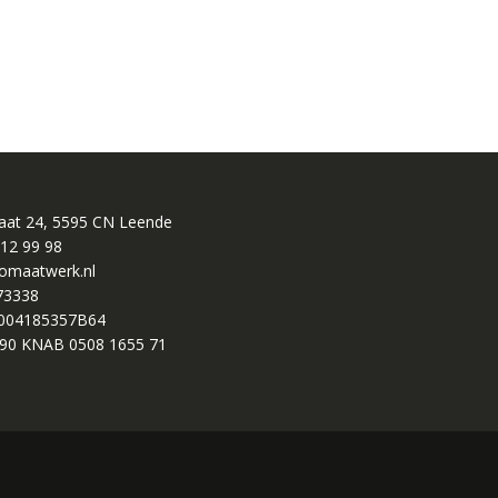
raat 24, 5595 CN Leende
 12 99 98
omaatwerk.nl
73338
004185357B64
90 KNAB 0508 1655 71