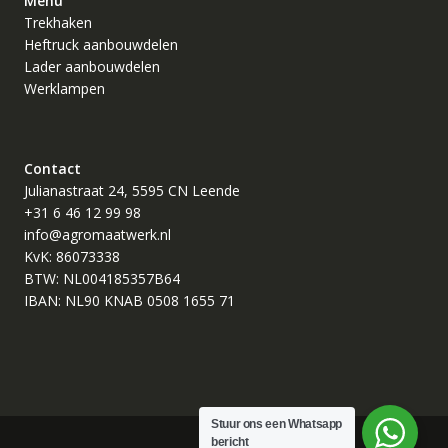
Menu
Trekhaken
Heftruck aanbouwdelen
Lader aanbouwdelen
Werklampen
Contact
Julianastraat 24, 5595 CN Leende
+31 6 46 12 99 98
info@agromaatwerk.nl
KvK: 86073338
BTW: NL004185357B64
IBAN: NL90 KNAB 0508 1655 71
Stuur ons een Whatsapp
bericht