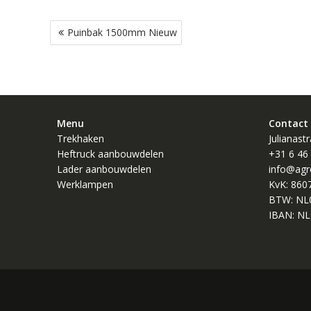
Bericht
Puinbak 1500mm Nieuw
navigatie
Menu
Contact
Trekhaken
Julianast
Heftruck aanbouwdelen
+31 6 46
Lader aanbouwdelen
info@agr
Werklampen
KvK: 860
BTW: NL
IBAN: NL