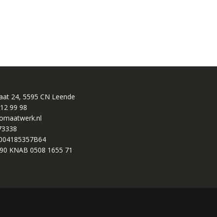
raat 24, 5595 CN Leende
 12 99 98
omaatwerk.nl
73338
004185357B64
90 KNAB 0508 1655 71