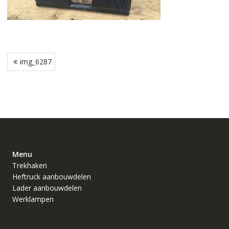
Bericht
img_6287
navigatie
Menu
Trekhaken
Heftruck aanbouwdelen
Lader aanbouwdelen
Werklampen