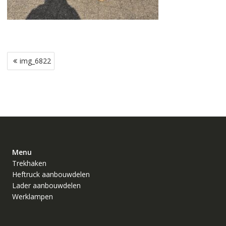
Bericht
img_6822
navigatie
Menu
Trekhaken
Heftruck aanbouwdelen
Lader aanbouwdelen
Werklampen