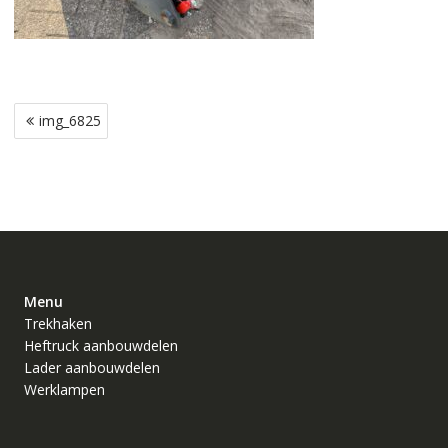
Bericht
img_6825
navigatie
Menu
Trekhaken
Heftruck aanbouwdelen
Lader aanbouwdelen
Werklampen