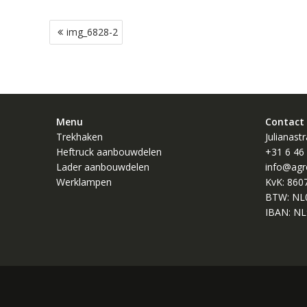
Bericht
img_6828-2
navigatie
Menu
Contact
Trekhaken
Julianast
Heftruck aanbouwdelen
+31 6 46
Lader aanbouwdelen
info@agr
Werklampen
KvK: 860
BTW: NL
IBAN: NL