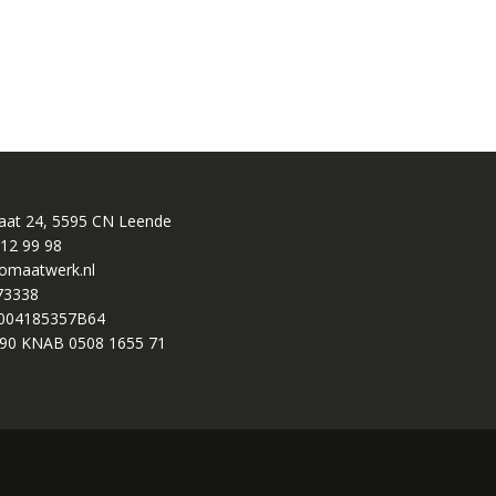
raat 24, 5595 CN Leende
 12 99 98
omaatwerk.nl
73338
004185357B64
90 KNAB 0508 1655 71