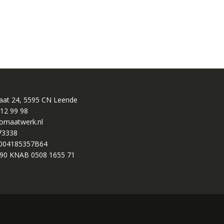
raat 24, 5595 CN Leende
 12 99 98
omaatwerk.nl
73338
004185357B64
90 KNAB 0508 1655 71