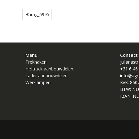
Bericht
img_6995
navigatie
Menu
Contact
Trekhaken
Julianast
Heftruck aanbouwdelen
+31 6 46
Lader aanbouwdelen
info@agr
Werklampen
KvK: 860
BTW: NL
IBAN: NL