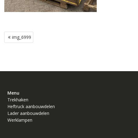
Bericht
img_6999
navigatie
Menu
Trekhaken
Heftruck aanbouwdelen
Lader aanbouwdelen
Werklampen