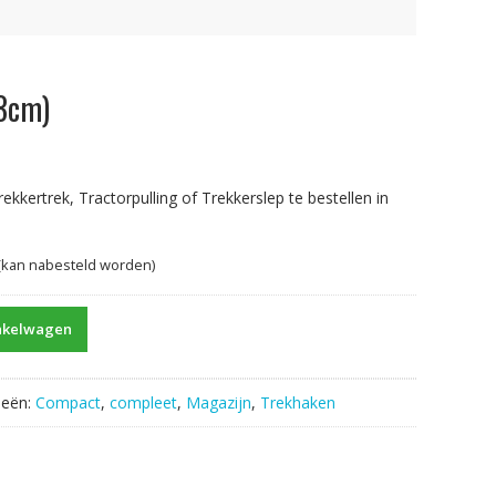
3cm)
kertrek, Tractorpulling of Trekkerslep te bestellen in
 (kan nabesteld worden)
nkelwagen
ieën:
Compact
,
compleet
,
Magazijn
,
Trekhaken