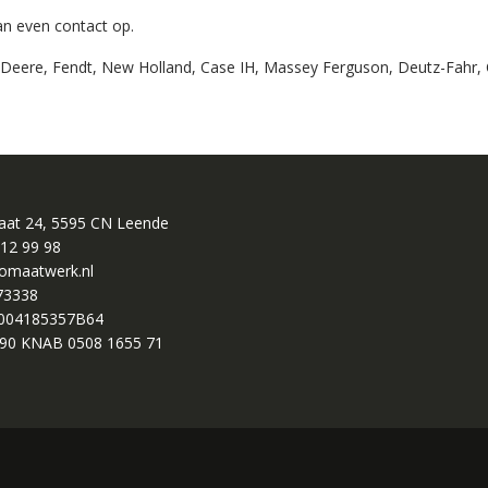
n even contact op.
 Deere, Fendt, New Holland, Case IH, Massey Ferguson, Deutz-Fahr, C
raat 24, 5595 CN Leende
 12 99 98
omaatwerk.nl
73338
004185357B64
90 KNAB 0508 1655 71