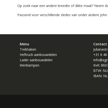
Op zoek naar een andere breedte of dikte maat? Neem da
Passend voor verschillende sledes van onder andere John
Menu
Contact
Trekhaken
Julianast
Heftruck aanbouwdelen
+31 6 46
Lader aanbouwdelen
info@agr
Werklampen
KvK: 860
BTW: NL
IBAN: NL