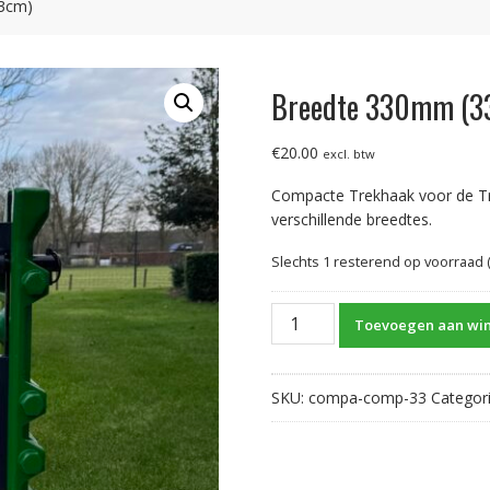
3cm)
Breedte 330mm (3
€
20.00
excl. btw
Compacte Trekhaak voor de Trek
verschillende breedtes.
Slechts 1 resterend op voorraad
Breedte
Toevoegen aan wi
330mm
(33cm)
aantal
SKU:
compa-comp-33
Categor